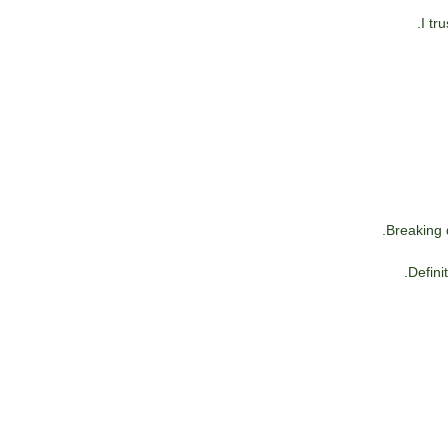
I tr
Breaking 
Defini