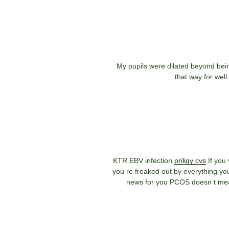
My pupils were dilated beyond bein
that way for wel
priligy cvs
If you
you re freaked out by everything y
news for you PCOS doesn t mea