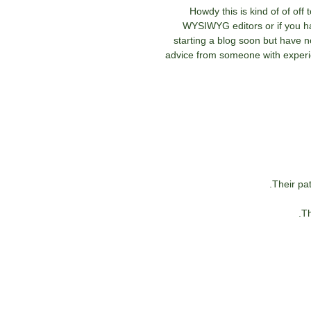
Howdy this is kind of of off
WYSIWYG editors or if you h
starting a blog soon but have n
advice from someone with exper
Their pat
Th