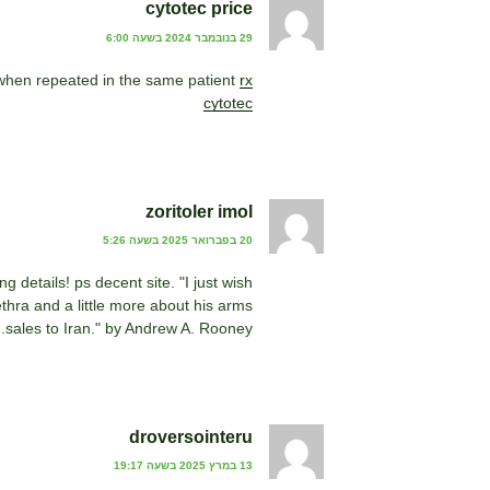
cytotec price
29 בנובמבר 2024 בשעה 6:00
when repeated in the same patient
rx
cytotec
zoritoler imol
20 בפברואר 2025 בשעה 5:26
 details! ps decent site. "I just wish
ethra and a little more about his arms
sales to Iran." by Andrew A. Rooney.
droversointeru
13 במרץ 2025 בשעה 19:17