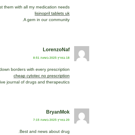
ust them with all my medication needs.
lisinopril tablets uk
A gem in our community.
LorenzoNaf
18 במרץ 2025 בשעה 8:51
down borders with every prescription.
cheap cytotec no prescription
tive journal of drugs and therapeutics.
BryanMok
20 במרץ 2025 בשעה 7:15
Best and news about drug.