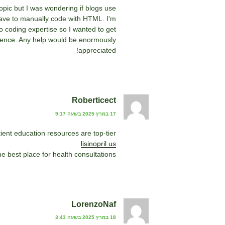
 topic but I was wondering if blogs use
ave to manually code with HTML. I'm
o coding expertise so I wanted to get
ience. Any help would be enormously
appreciated!
Roberticect
17 במרץ 2025 בשעה 9:17
ient education resources are top-tier.
lisinopril us
e best place for health consultations.
LorenzoNaf
18 במרץ 2025 בשעה 3:43