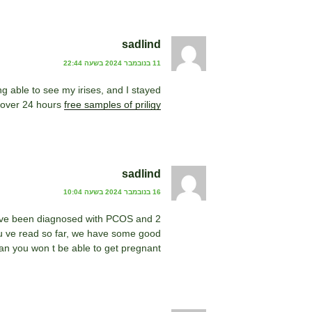
sadlind
11 בנובמבר 2024 בשעה 22:44
g able to see my irises, and I stayed
l over 24 hours
free samples of priligy
sadlind
16 בנובמבר 2024 בשעה 10:04
 ve been diagnosed with PCOS and
2 KTR EBV infection
ou ve read so far, we have some good
n you won t be able to get pregnant