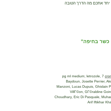
ן יחד אתכם מה הדרך הטובה
cro
Baydoun, Josette Perrier, A
Manzoni, Lucas Dupuis, Ghislain 
VillГ©on, GГ©raldine Goi
Choudhary, Eric Di Pasquale, Muh
Arif Iftikhar 