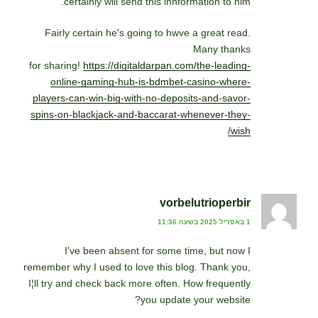
certainly will send this innformation to him.
Fairly certain he's going to hwve a great read.
Many thanks
for sharing!
https://digitaldarpan.com/the-leading-
online-gaming-hub-is-bdmbet-casino-where-
players-can-win-big-with-no-deposits-and-savor-
spins-on-blackjack-and-baccarat-whenever-they-
wish/
vorbelutrioperbir
1 באפריל 2025 בשעה 11:36
I've been absent for some time, but now I
remember why I used to love this blog. Thank you,
I¦ll try and check back more often. How frequently
you update your website?