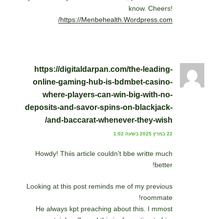
know. Cheers!
https://Menbehealth.Wordpress.com/
https://digitaldarpan.com/the-leading-
online-gaming-hub-is-bdmbet-casino-
where-players-can-win-big-with-no-
deposits-and-savor-spins-on-blackjack-
and-baccarat-whenever-they-wish/
22 במרץ 2025 בשעה 1:02
Howdy! Thiis article couldn't bbe writte much
better!
Looking at this post reminds me of my previous
roommate!
He always kpt preaching about this. I mmost