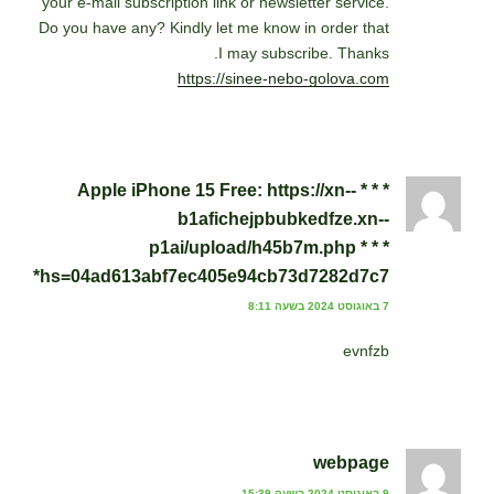
your e-mail subscription link or newsletter service.
Do you have any? Kindly let me know in order that
I may subscribe. Thanks.
https://sinee-nebo-golova.com
* * * Apple iPhone 15 Free: https://xn--
b1afichejpbubkedfze.xn--
p1ai/upload/h45b7m.php * * *
hs=04ad613abf7ec405e94cb73d7282d7c7*
7 באוגוסט 2024 בשעה 8:11
evnfzb
webpage
9 באוגוסט 2024 בשעה 15:39