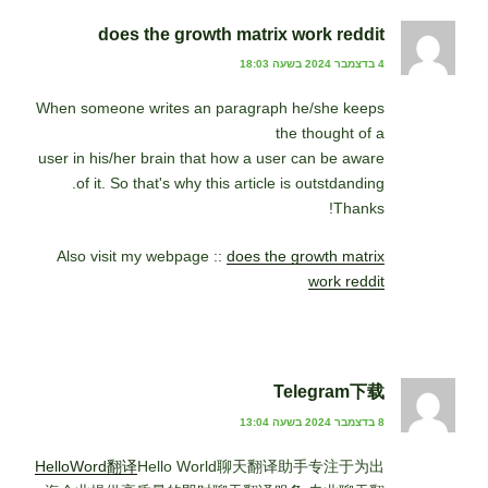
does the growth matrix work reddit
4 בדצמבר 2024 בשעה 18:03
When someone writes an paragraph he/she keeps
the thought of a
user in his/her brain that how a user can be aware
of it. So that's why this article is outstdanding.
Thanks!
Also visit my webpage ::
does the growth matrix
work reddit
Telegram下载
8 בדצמבר 2024 בשעה 13:04
HelloWord翻译
Hello World聊天翻译助手专注于为出