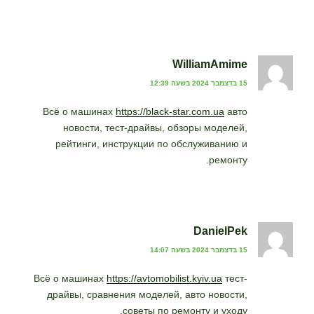
WilliamAmime
15 בדצמבר 2024 בשעה 12:39
Всё о машинах
https://black-star.com.ua
авто
новости, тест-драйвы, обзоры моделей,
рейтинги, инструкции по обслуживанию и
ремонту.
DanielPek
15 בדצמבר 2024 בשעה 14:07
Всё о машинах
https://avtomobilist.kyiv.ua
тест-
драйвы, сравнения моделей, авто новости,
советы по ремонту и уходу.