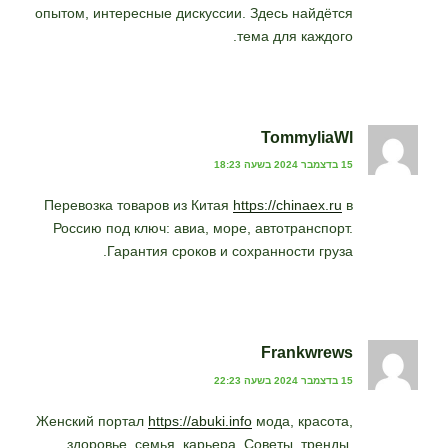
опытом, интересные дискуссии. Здесь найдётся
тема для каждого.
TommyliaWl
15 בדצמבר 2024 בשעה 18:23
Перевозка товаров из Китая
https://chinaex.ru
в
Россию под ключ: авиа, море, автотранспорт.
Гарантия сроков и сохранности груза.
Frankwrews
15 בדצמבר 2024 בשעה 22:23
Женский портал
https://abuki.info
мода, красота,
здоровье, семья, карьера. Советы, тренды,