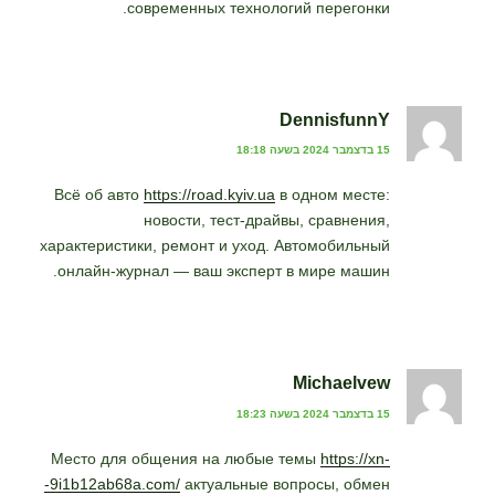
современных технологий перегонки.
DennisfunnY
15 בדצמבר 2024 בשעה 18:18
Всё об авто
https://road.kyiv.ua
в одном месте:
новости, тест-драйвы, сравнения,
характеристики, ремонт и уход. Автомобильный
онлайн-журнал — ваш эксперт в мире машин.
Michaelvew
15 בדצמבר 2024 בשעה 18:23
Место для общения на любые темы
https://xn-
-9i1b12ab68a.com/
актуальные вопросы, обмен