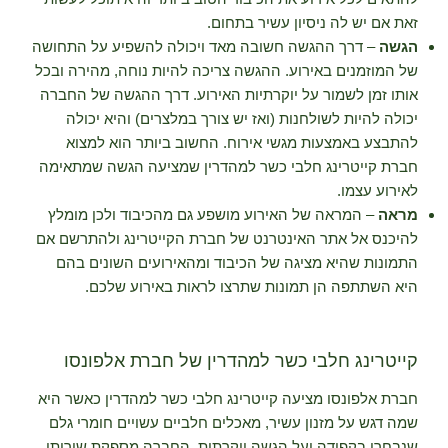
זאת אם יש לה ניסיון עשיר בתחום.
הגשה
– דרך ההגשה חשובה מאד ויכולה להשפיע על התחושה
של המוזמנים באירוע. ההגשה צריכה להיות נוחה, מהירה ובכל
אותו זמן לשמור על יוקרתיות האירוע. דרך ההגשה של החברה
יכולה להיות לשולחנות (ואז יש צורך במלצרים) והיא יכולה
להתבצע באמצעות מגשי אירוח. החשוב ביותר הוא למצוא
חברת קייטרינג חלבי כשר למהדרין שמציעה הגשה שמתאימה
לאירוע עצמו.
מראה
– המראה של האירוע מושפע גם מהכיבוד ולכן מומלץ
להיכנס אל אתר האינטרנט של חברת הקייטרינג ולהתרשם אם
התמונות שהיא מציגה של הכיבוד ומהאירועים השונים בהם
היא השתתפה הן תמונות שתרצו לראות באירוע שלכם.
קייטרינג חלבי כשר למהדרין של חברת אלפונסו
חברת אלפונסו מציעה קייטרינג חלבי כשר למהדרין כאשר היא
שמה דגש על מזנון עשיר, מאכלים חלביים עשויים חומרי גלם
שנבחרו בקפידה ועל הגשה יוקרתית. החברה מספקת שירותי