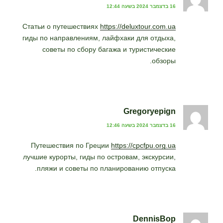
16 בדצמבר 2024 בשעה 12:44
Статьи о путешествиях
https://deluxtour.com.ua
гиды по направлениям, лайфхаки для отдыха,
советы по сбору багажа и туристические
обзоры.
Gregoryepign
16 בדצמבר 2024 בשעה 12:46
Путешествия по Греции
https://cpcfpu.org.ua
лучшие курорты, гиды по островам, экскурсии,
пляжи и советы по планированию отпуска.
DennisBop