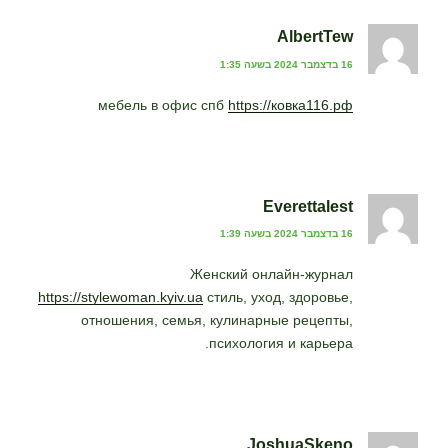
AlbertTew
16 בדצמבר 2024 בשעה 1:35
мебель в офис спб
https://ковка116.рф
Everettalest
16 בדצמבר 2024 בשעה 1:39
Женский онлайн-журнал
https://stylewoman.kyiv.ua
стиль, уход, здоровье,
отношения, семья, кулинарные рецепты,
психология и карьера.
JoshuaSkeno