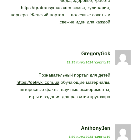
Мода, здоровье, красота
https://gratransymas.com
семья, кулинария,
карьера. Женский портал — полезные советы и
свежие идеи для каждой.
GregoryGok
15 בדצמבר 2024 בשעה 22:35
Познавательный портал для детей
https://detiwki.com.ua
обучающие материалы,
интересные факты, научные эксперименты,
игры и задания для развития кругозора.
AnthonyJen
16 בדצמבר 2024 בשעה 1:30