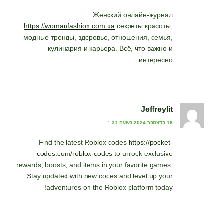
Женский онлайн-журнал
https://womanfashion.com.ua
секреты красоты,
модные тренды, здоровье, отношения, семья,
кулинария и карьера. Всё, что важно и
интересно.
Jeffreylit
16 בדצמבר 2024 בשעה 1:31
Find the latest Roblox codes
https://pocket-
codes.com/roblox-codes
to unlock exclusive
rewards, boosts, and items in your favorite games.
Stay updated with new codes and level up your
adventures on the Roblox platform today!