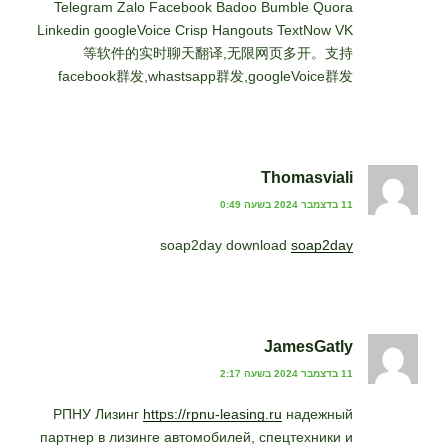
Telegram Zalo Facebook Badoo Bumble Quora
Linkedin googleVoice Crisp Hangouts TextNow VK
等软件的实时聊天翻译,无限网页多开。支持
facebook群发,whastsapp群发,googleVoice群发
Thomasviali
11 בדצמבר 2024 בשעה 0:49
soap2day download
soap2day
JamesGatly
11 בדצמבר 2024 בשעה 2:17
РПНУ Лизинг
https://rpnu-leasing.ru
надежный
партнер в лизинге автомобилей, спецтехники и