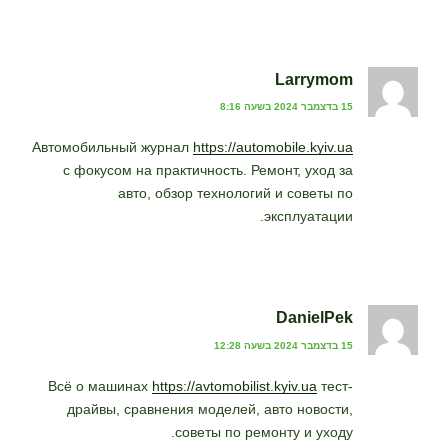
Larrymom
15 בדצמבר 2024 בשעה 8:16
Автомобильный журнал
https://automobile.kyiv.ua
с фокусом на практичность. Ремонт, уход за
авто, обзор технологий и советы по
эксплуатации.
DanielPek
15 בדצמבר 2024 בשעה 12:28
Всё о машинах
https://avtomobilist.kyiv.ua
тест-
драйвы, сравнения моделей, авто новости,
советы по ремонту и уходу.