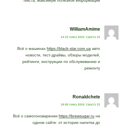
текста, максимум полезной информации.
WilliamAmime
15 בדצמבר 2024 בשעה 14:15
Всё о машинах
https://black-star.com.ua
авто
новости, тест-драйвы, обзоры моделей,
рейтинги, инструкции по обслуживанию и
ремонту.
Ronaldchete
15 בדצמבר 2024 בשעה 18:08
Всё о самогоноварении
https://brewsugar.ru
на
одном сайте: от истории напитка до