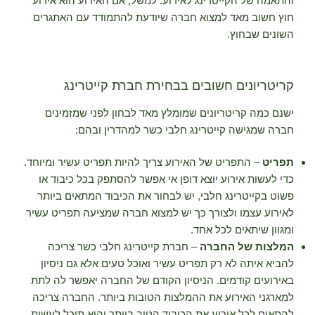
והתאמה של הקייטרינג לאירוע. למשל, אם האירוע הוא אירוע
חוץ חשוב מאד למצוא חברה שיודעת להתמודד עם האתגרים
השונים שבחוץ.
קריטריונים חשובים בבחירת חברת קייטרינג
ישנם כמה קריטריונים שמומלץ מאד לבחון לפני שמזמינים
חברה שמגישה קייטרינג חלבי כשר למהדרין ובהם:
תפריט
– התפריט של האירוע צריך להיות תפריט עשיר ומיוחד.
כדי לעשות אירוע יוצא דופן אי אפשר להסתפק בכל כיבוד או
פשוט בקייטרינג חלבי, יש לבחור את הכיבוד המתאים ביותר
לאירוע עצמו ולצורך כך יש למצוא חברה שמציעה תפריט עשיר
ומגוון שיתאים לכל אחד.
המלצות של החברה
– חברת קייטרינג חלבי כשר צריכה
להביא איתה לא רק תפריט עשיר ואוכל טעים אלא גם ניסיון
באירועים קודמים. הניסיון הקודם של החברה יאפשר לה לתת
למארגני האירוע את ההמלצות הטובות ביותר. החברה צריכה
להתאים לכל אירוע את הכיבוד הטוב ביותר והיא תוכל לעשות