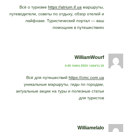
Всё о туризме
https://atrium.if.ua
маршруты,
путеводители, советы по отдыху, обзор отелей и
лайфхаки. Туристический портал — ваш
помощник в путешествиях.
WilliamWourf
16 בדצמבר 2024 בשעה 4:40
Всё для путешествий
https://cmc.com.ua
уникальные маршруты, гиды по городам,
актуальные акции на туры и полезные статьи
для туристов.
Williamelalo